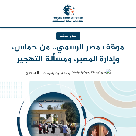
الق
تقدير موقف
موقف مصر الرسمي.. من حماس،
وإدارة المعبر، ومسألة التهجير
وحدة البحوث والدراسات
4 دقائق