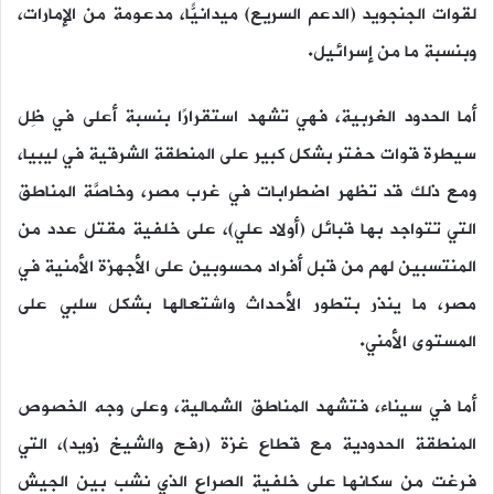
لقوات الجنجويد (الدعم السريع) ميدانيًّا، مدعومة من الإمارات،
وبنسبة ما من إسرائيل.
أما الحدود الغربية، فهي تشهد استقرارًا بنسبة أعلى في ظِل
سيطرة قوات حفتر بشكل كبير على المنطقة الشرقية في ليبيا،
ومع ذلك قد تظهر اضطرابات في غرب مصر، وخاصَّة المناطق
التي تتواجد بها قبائل (أولاد علي)، على خلفية مقتل عدد من
المنتسبين لهم من قبل أفراد محسوبين على الأجهزة الأمنية في
مصر، ما ينذر بتطور الأحداث واشتعالها بشكل سلبي على
المستوى الأمني.
أما في سيناء، فتشهد المناطق الشمالية، وعلى وجه الخصوص
المنطقة الحدودية مع قطاع غزة (رفح والشيخ زويد)، التي
فرغت من سكانها على خلفية الصراع الذي نشب بين الجيش