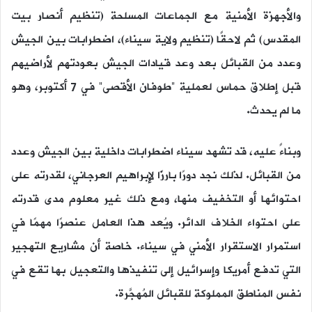
والأجهزة الأمنية مع الجماعات المسلحة (تنظيم أنصار بيت
المقدس) ثم لاحقًا (تنظيم ولاية سيناء)، اضطرابات بين الجيش
وعدد من القبائل بعد وعد قيادات الجيش بعودتهم لأراضيهم
قبل إطلاق حماس لعملية “طوفان الأقصى” في 7 أكتوبر، وهو
ما لم يحدث.
وبناءً عليه، قد تشهد سيناء اضطرابات داخلية بين الجيش وعدد
من القبائل. لذلك نجد دورًا بارزًا لإبراهيم العرجاني، لقدرته على
احتوائها أو التخفيف منها، ومع ذلك غير معلوم مدى قدرته
على احتواء الخلاف الدائر. ويُعد هذا العامل عنصرًا مهمًا في
استمرار الاستقرار الأمني في سيناء. خاصة أن مشاريع التهجير
التي تدفع أمريكا وإسرائيل إلى تنفيذها والتعجيل بها تقع في
نفس المناطق المملوكة للقبائل المُهجَّرة.