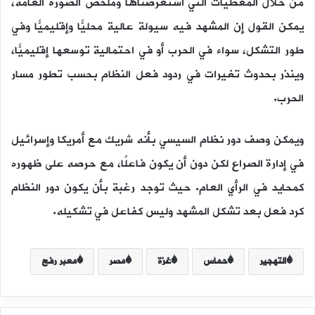
من خلال المعطيات التي استعرضناها وملخص الصورة العامة،
يمكن القول إن المشهد فيه سيولة عالية محليًّا وإقليميًّا وفي
طور التشكل، سواء في الحرب أو في احتمالية توسعها إقليميًّا،
وينذر بحدوث تغيرات في ردود فعل النظام بحسب تطور مسار
الحرب.
ويمكن وصف دور نظام السيسي بأنه شريك مع أمريكا وإسرائيل
في إدارة الصراع لكن دون أن يكون فاعلًا، مع حرصه على ظهوره
كمحايد في الرأي العام. حيث توجد رغبة بأن يكون دور النظام
كرد فعل بعد تشكل المشهد وليس كفاعل في تشكيله.
التهجير
حماس
غزة
مصر
معبر رفح