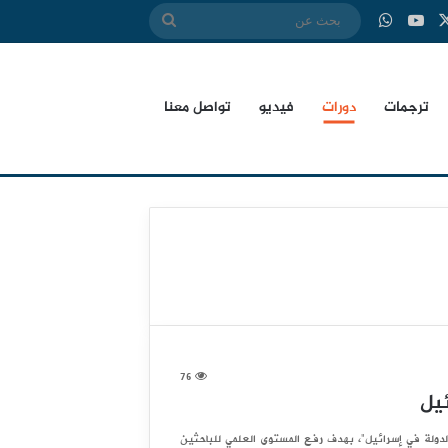
‫X
بوك
‫YouTube
واتساب
بحث
عن
ترجمات
دورات
فيديو
تواصل معنا
76
ئيل
لدولة في إسرائيل”، بهدف رفع المستوى العلمي للباحثين