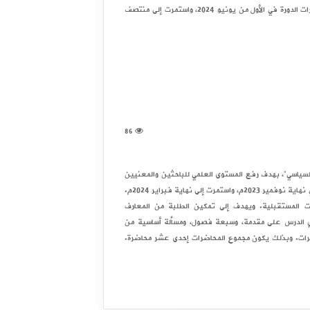
والمعنيين بالصراع مع الكيان الصهيوني. بدأت أولى محاضرات الدورة في الأول من يونيو 2024، واستمرت إلى منتصف
86
السياسي”، بهدف رفع المستوى العلمي للباحثين والمعنيين
بالشأن العام والعمل السياسي. بدأت أولى محاضات الدورة في نهاية نوفمير 2023م، واستمرت إلى نهاية فبراير 2024م.
ت المستقبلية. ويهدف إلى تمكين الطلبة من المعارف
توي الدرس على مقدمة، وسبعة فصول، ومسألة أساسية من
رات. وبذلك يكون مجموع المحاضرات إحدى عشر محاضرة.