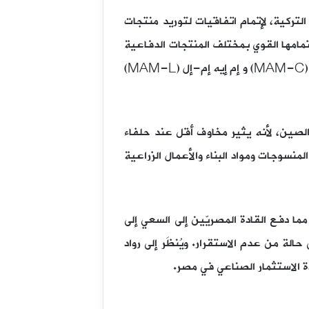
 التركية، لإتمام اتفاقيات لتوريد منتجات
تمامها القوي بمختلف المنتجات الدفاعية
المتقدمة، بما في ذلك صاروخ تي آر إل جي-230 (TRLG-230)؛ والذخائر الذكية الصغيرة مثل إم إيه إم-سي (MAM-C) و إم إيه إم-إل (MAM-L)
 الصين، لأنه يثير مخاوف أقل عند حلفاء
منسوجات ومواد البناء والأعمال الزراعية
ما دفع القادة المصريّين إلى السعي إلى
لة من عدم الاستقرار. ويُنظَر إلى رواد
دة الاستثمار الصناعي في مصر.