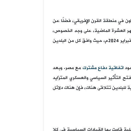
ون في منطقة القرن الإفريقي، فضلًا عن
هر العشرة الماضية، على وجه الخصوص،
بين تركيا ومصر في شهر فبراير 2024م، حيث وافق كل من البلدين
اتفاقية دفاع مشترك
مع مصر. وبعد
ح التأثير السياسي والعسكري المتزايد
ة للبلدين تتلاقى هناك، فإن هناك دلائل
ة قامت بها القيادات السياسية في كلا