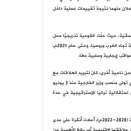
املان منهما نتيجة تقييمات عملية داخل
لخارجية التركية أكثر براجماتية. حيث حلّت القومية تدريجيًّا محل
طابعها الإسلامي السابق. وبالإضافة إلى ذلك، قامت أنقرة بمراجعة موقفها بشأن الوقوف على مسافة متساوية تجاه الغرب وروسيا. وحتى عام 2021م،
واقب إيجابية وسلبية معًا.
 ناحية أخرى، كان لتبريد العلاقات مع
الشركاء الغربيّين التقليديّين تأثيره الاقتصادي الواضح. لذلك، بدا أن وزير الخارجية التركي هاكان فيدان (الذي تولى منصب وزير الخارجية منذ 3 يونيو
استقلالية تركيا الاستراتيجية في عدة
وبعد تطبيع تركيا علاقاتها مع خصوم سابقين مثل دولة الإمارات العربية المتحدة والمملكة العربية السعودية (2020-2022م)، أعادت أنقرة على مدى
لاقاتها الإقليمية أمر بالغ الأهمية من