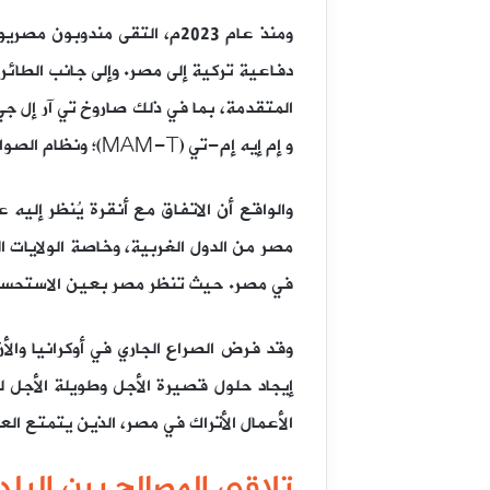
ومنذ عام 2023م، التقى مند
دفاعية تركية إلى مصر. وإلى جانب الطائر
و إم إيه إم-تي (MAM-T)؛ ونظام الصواريخ المضادة للدبابات إل-يو إم تي إيه إس (L-UMTAS).
والواقع أن الاتفاق مع أنقرة يُنظر إليه
مصر من الدول الغربية، وخاصة الولايات ال
في مصر. حيث تنظر مصر بعين الاستحسان 
وقد فرض الصراع الجاري في أوكرانيا والأ
إيجاد حلول قصيرة الأجل وطويلة الأجل لت
الأعمال الأتراك في مصر، الذين يتمتع الع
تلاقي المصالح بين البلد