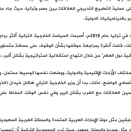
على عملية التطبيع التدريجي للعلاقات بين مصر وتركيا. حيث جاء ع
بر بالديناميكيات الدولية.
ففي أعقاب الانتخابات المحلية التي جرت في تركيا عام 2019م، أصبحت السياسة ا
بقية دول العالم” من خلال انتهاج استقلالية استراتيجية بشكل أكبر، ع
ختلف الأزمات الإقليمية والدولية، ووضعت نفسها كوسيط محتمل. ومن
حسين العلاقات مع الغرب بشكل كبير وفي نفس الوقت الحفاظ على 
 مثل سوريا واليونان ومصر. حيث ترى الجمهورية التركية أن تحسين ع