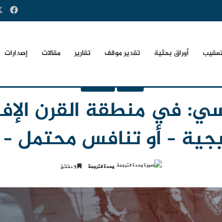
فيس
تعقيب
أوراق بحثية
تقدير موقف
تقارير
مقالات
إصدارات
ترجمات
غير مصنف
ي: في منطقة القرن الإ
يجية – أو تنافس محتمل – ب
وحدة الترجمة
9 دقائق