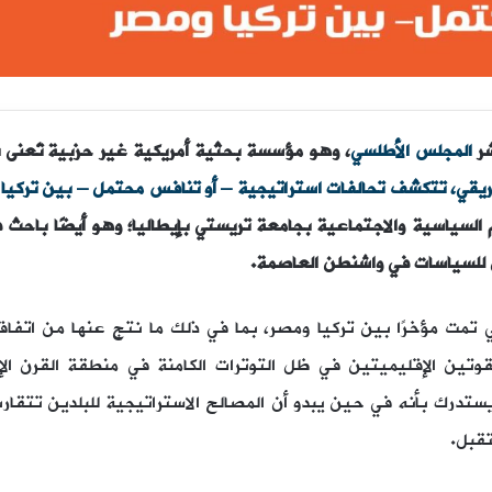
المجلس الأطلسي
،‏ وهو مؤسسة بحثية أمريكية غير حزبية تُعنى 
فريقي، تتكشف تحالفات استراتيجية – أو تنافس محتمل – بين تركيا
السياسية والاجتماعية بجامعة تريستي بإيطاليا؛ وهو أيضًا باحث 
 للسياسات في واشنطن العاصمة.
ي تمت مؤخرًا بين تركيا ومصر، بما في ذلك ما نتج عنها من اتفاق
لقوتين الإقليميتين في ظل التوترات الكامنة في منطقة القرن ال
تدرك بأنه في حين يبدو أن المصالح الاستراتيجية للبلدين تتقارب
قبل.