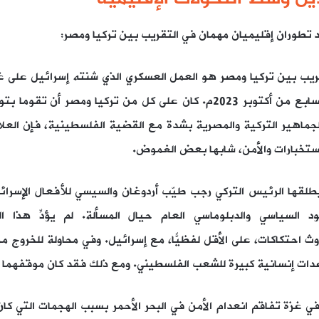
د تطوران إقليميان مهمان في التقريب بين تركيا ومصر:
يب بين تركيا ومصر هو العمل العسكري الذي شنته إسرائيل على غز
(على المستوطنات في غلاف غزة) في السابع من أكتوبر 2023م. كان على كل م
جماهير التركية والمصرية بشدة مع القضية الفلسطينية، فإن العلاق
استخبارات والأمن، شابها بعض الغموض.
يطلقها الرئيس التركي رجب طيّب أردوغان والسيسي للأفعال الإسر
السياسي والدبلوماسي العام حيال المسألة. لم يؤدِّ هذا ا
ث احتكاكات، على الأقل لفظيًّا، مع إسرائيل. وفي محاولة للخروج
عدات إنسانية كبيرة للشعب الفلسطيني. ومع ذلك فقد كان موقفهما 
ي غزة تفاقم انعدام الأمن في البحر الأحمر بسبب الهجمات التي ك