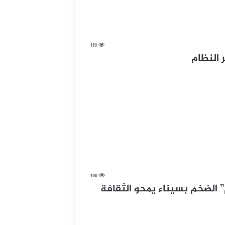
110
 النظام
100
” الضخم بسيناء يمحو الثقافة