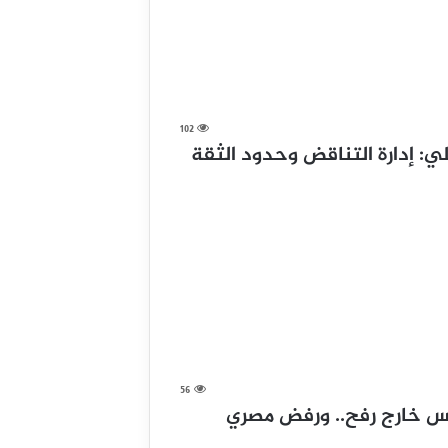
102
ي: إدارة التناقض وحدود الثقة
56
س خارج رفح.. ورفض مصري