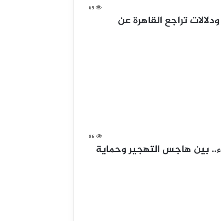
69
دلالات تراجع القاهرة عن
86
ء.. بين هاجس التهجير وحماية