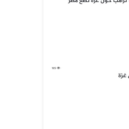
ة ترامب حول غزة تضع مصر
105
غزة