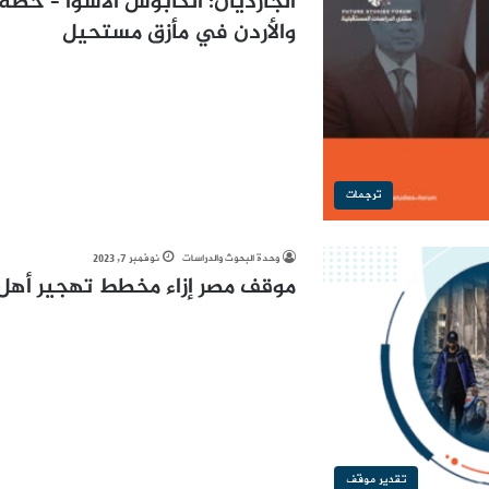
الجارديان: الكابوس الأسوأ – خط
والأردن في مأزق مستحيل
ترجمات
وحدة البحوث والدراسات
نوفمبر 7, 2023
موقف مصر إزاء مخطط تهجير أهل 
تقدير موقف