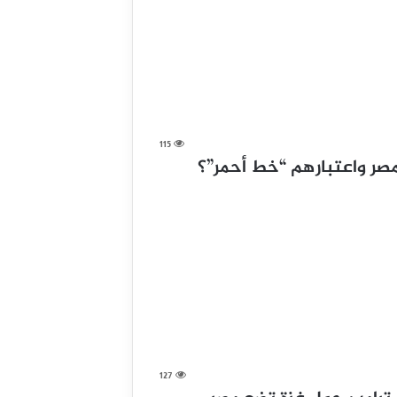
115
مصر واعتبارهم “خط أحمر”؟
127