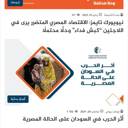
ترجمات
وحدة الترجمة
يناير 19, 2025
117
نيويورك تايمز: الاقتصاد المصري المتضرر يرى في
اللاجئين “كبش فداء” وحلًّا محتملًا
أوراق بحثية
إيمان بيومي
نوفمبر 28, 2024
1٬186
أثر الحرب في السودان على الحالة المصرية