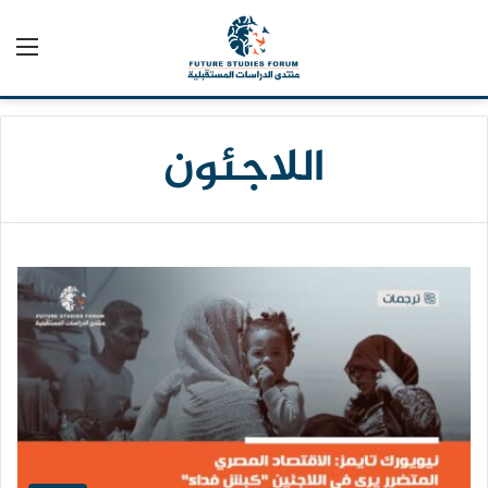
الق
اللاجئون