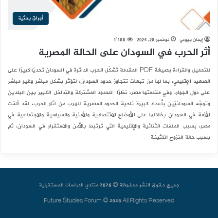
أوراق بحثية
إيمان بيومي
نوفمبر 28, 2024
1٬188
أثر الحرب في السودان على الحالة المصرية
للتحميل والقراءة بصيغة PDF المقدمة تُشكِّل الحرب الدائرة في السودان تحديًا كبيرًا على
الصعيد الإقليمي، بما لها من تبعات تتجاوز حدود السودان، لتؤثر بشكل مباشر وغير مباشر
على دول الجوار، وفي مقدمتها مصر، نظرًا للحدود المشتركة والتداخل الكبير بين البلدين
وتوجُّه السودانيّين بأعداد كبيرة ناحية الحدود المصرية للهرب من آثار الحرب. لقد ألقت
الأزمة في السودان بظلالها على الأوضاع الاقتصادية والأمنية والسياسية والاجتماعية في
مصر، بسبب الملفات الثنائية والإقليمية التي ترتبط بالأمن والاستقرار في السودان، ثم
بسبب حالة النزوح الكثيفة…
جميع حقوق النشر محفوظة © 2026 منتدي الدراسات المستقبلية
Future Studies Forum © 2026 All Rights Reserved