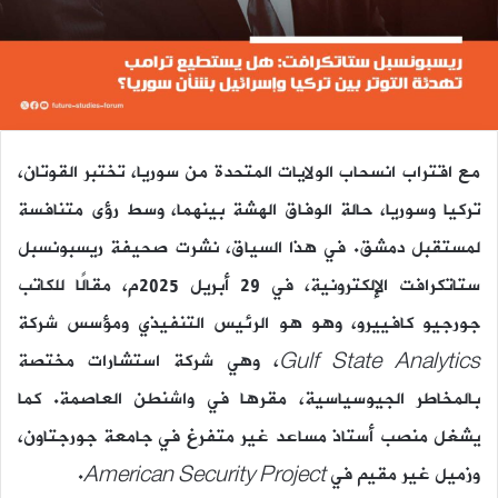
مع اقتراب انسحاب الولايات المتحدة من سوريا، تختبر القوتان،
تركيا وسوريا، حالة الوفاق الهشة بينهما، وسط رؤى متنافسة
لمستقبل دمشق. في هذا السياق، نشرت صحيفة ريسبونسبل
ستاتكرافت الإلكترونية، في 29 أبريل 2025م، مقالًا للكاتب
جورجيو كافييرو، وهو هو الرئيس التنفيذي ومؤسس شركة
Gulf State Analytics
، وهي شركة استشارات مختصة
بالمخاطر الجيوسياسية، مقرها في واشنطن العاصمة. كما
يشغل منصب أستاذ مساعد غير متفرغ في جامعة جورجتاون،
وزميل غير مقيم في
American Security Project
.