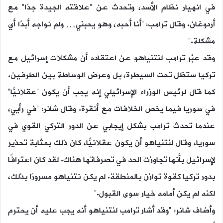
في انهيار نظام الأسد، وتحدث عن “علاقته الجيدة جدًا” مع
أردوغان. وقال ترامب: “أنا أحبه، وهو يحبني… ولم نواجه أبدًا أي
مشكلة.”
وقد عبَّر ترامب لنتنياهو عن اعتقاده أن مشكلات إسرائيل مع
تركيا ستظل تحت السيطرة، بل وعرض الوساطة بين الطرفين.
كما قال لرئيس الوزراء الإسرائيلي إنه يجب أن يكون “عقلانيًّا”
في سوريا فيما يخص الخلافات مع أنقرة. وقال شانر: “في رأيي،
عندما تحدث ترامب بشكل إيجابي عن الدور التركي القوي في
سوريا، وقال لنتنياهو أن يكون عقلانيًّا، كان ذلك بمثابة تحذير
لإسرائيل بأنها تجاوزت الحد في تصرفاتها هناك. لقد كان اعترافًا
بدور تركيا كقوة توازن بالمنطقة. لم يكن نتنياهو مسرورًا بذلك،
لكنه لم يكن أمامه خيار سوى القبول.”
وأضاف شانر: “وقد أشار ترامب لنتنياهو أنه يجب عليه أن يحترم