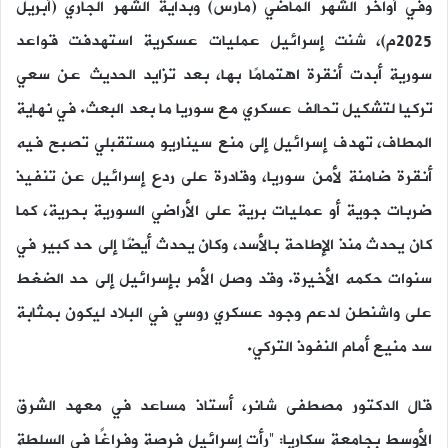
وفي أواخر الشهر الماضي (مارس) وبداية الشهر الجاري (أبريل
2025م)، شنت إسرائيل عمليات عسكرية استهدفت قواعد
سورية أبدت أنقرة اهتمامًا بها، بعد تزايد الحديث عن سعي
تركيا لتشكيل تحالف عسكري مع سوريا ما بعد البعث. في نهاية
المطاف، تهدف إسرائيل إلى منع سيناريو مستقبلي تصبح فيه
أنقرة ضامنة لأمن سوريا، وقادرة على ردع إسرائيل عن تنفيذ
ضربات جوية أو عمليات برية على الأراضي السورية بحرية، كما
كان يحدث منذ الإطاحة بالأسد، وكان يحدث أيضًا إلى حد كبير في
سنوات حكمه الأخيرة. وقد وصل الأمر بإسرائيل إلى حد الضغط
على واشنطن لدعم وجود عسكري روسي في البلاد ليكون بمثابة
سد منيع أمام النفوذ التركي.
قال الدكتور مصطفى شانر، أستاذ مساعد في معهد الشرق
الأوسط بجامعة سكاريا: “رأت إسرائيل فرصة وفراغًا في السلطة