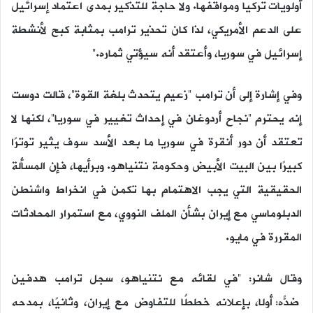
أولويات تركيا ومواقفها. ولا حاجة للتذكير بمدى اعتماد إسرائيل
على الدعم الأمريكي، لذا كان تحذير ترامب بمثابة كبح لأنشطة
إسرائيل في سوريا، وأعتقد أنه سيؤتي ثماره.”
وفي إشارة إلى أن ترامب “زعيم يتحدث بلغة القوة”، قالت دوست
إنه يحترم “نجاح أردوغان في إحداث تغيير في سوريا”، لكنها لا
تعتقد أن دور أنقرة في سوريا ما بعد الأسد سوف يثير توترًا
كبيرًا بين البيت الأبيض وحكومة نتنياهو. وبرأيها، فإن المسألة
الحقيقية التي يجب الاهتمام بها تكمن في انخراط واشنطن
الدبلوماسي مع إيران بشأن الملف النووي، مع استمرار المحادثات
المقررة في مايو.
وقال شانر: “في لقائه مع نتنياهو، سجل ترامب هدفين
ضدّه: أولًا، بإعلانه خططًا للتفاوض مع إيران، وثانيًا، بمدحه