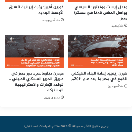
ميدل إيست مونيتور: السيسي
فورين أفيرز: رؤية إيرانية للشرق
يواصل المضي قدمًا في عسكرة
الأوسط الجديد
مصر
منذ أسبوع واحد
منذ يومين
هورن ريفيو: إعادة البناء الهيكلي
مودرن دبلوماسي: دور مصر في
للقمع في مصر ما بعد عام 2011م
طريق الحرير العسكري الصيني –
قواعد الإمارات والاستراتيجية
منذ أسبوعين
المشتركة
يوليو 1, 2026
جميع حقوق النشر محفوظة © 2026 منتدي الدراسات المستقبلية