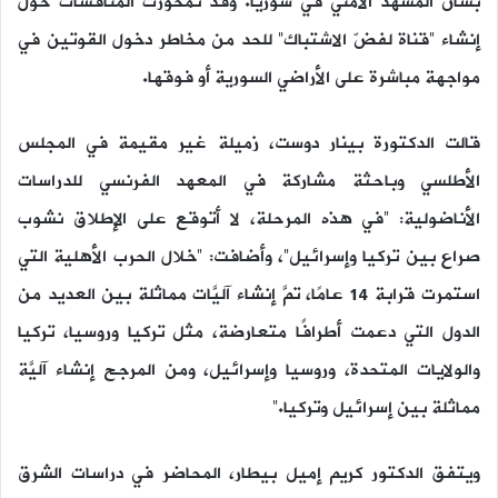
بشأن المشهد الأمني في سوريا. وقد تمحورت المناقشات حول
إنشاء “قناة لفضّ الاشتباك” للحد من مخاطر دخول القوتين في
مواجهة مباشرة على الأراضي السورية أو فوقها.
قالت الدكتورة بينار دوست، زميلة غير مقيمة في المجلس
الأطلسي وباحثة مشاركة في المعهد الفرنسي للدراسات
الأناضولية: “في هذه المرحلة، لا أتوقع على الإطلاق نشوب
صراع بين تركيا وإسرائيل”، وأضافت: “خلال الحرب الأهلية التي
استمرت قرابة 14 عامًا، تمَّ إنشاء آليَّات مماثلة بين العديد من
الدول التي دعمت أطرافًا متعارضة، مثل تركيا وروسيا، تركيا
والولايات المتحدة، وروسيا وإسرائيل، ومن المرجح إنشاء آليَّة
مماثلة بين إسرائيل وتركيا.”
ويتفق الدكتور كريم إميل بيطار، المحاضر في دراسات الشرق