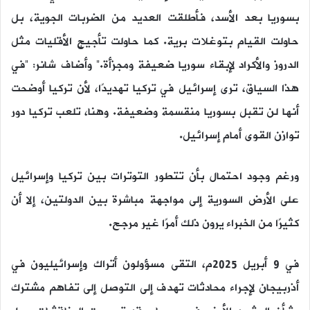
بسوريا بعد الأسد، فأطلقت العديد من الضربات الجوية، بل
حاولت القيام بتوغلات برية. كما حاولت تأجيج الأقليات مثل
الدروز والأكراد لإبقاء سوريا ضعيفة ومجزأة.” وأضاف شانر: “في
هذا السياق، ترى إسرائيل في تركيا تهديدًا، لأن تركيا أوضحت
أنها لن تقبل بسوريا منقسمة وضعيفة. وهنا، تلعب تركيا دور
توازن القوى أمام إسرائيل.
ورغم وجود احتمال بأن تتطور التوترات بين تركيا وإسرائيل
على الأرض السورية إلى مواجهة مباشرة بين الدولتين، إلا أن
كثيرًا من الخبراء يرون ذلك أمرًا غير مرجح.
في 9 أبريل 2025م، التقى مسؤولون أتراك وإسرائيليون في
أذربيجان لإجراء محادثات تهدف إلى التوصل إلى تفاهم مشترك