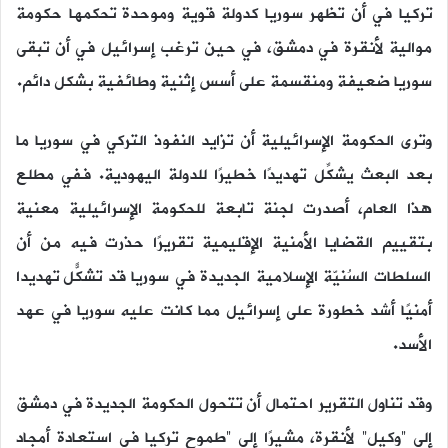
تركيا في أن تظهر سوريا كدولة قوية وموحدة تحكمها حكومة
موالية لأنقرة في دمشق، في حين ترغب إسرائيل في أن تبقى
سوريا ضعيفة ومنقسمة على أسس إثنية وطائفية بشكل دائم.
وترى الحكومة الإسرائيلية أن تزايد النفوذ التركي في سوريا ما
بعد البعث يشكِّل تهديدًا خطيرًا للدولة اليهودية. ففي مطلع
هذا العام، أصدرت لجنة تابعة للحكومة الإسرائيلية معنية
بتقييم القضايا الأمنية الإقليمية تقريرًا حذرت فيه من أن
السلطات السُنيّة الإسلامية الجديدة في سوريا قد تشكّل تهديدًا
أمنيًا أشد خطورة على إسرائيل مما كانت عليه سوريا في عهد
الأسد.
وقد تناول التقرير احتمال أن تتحول الحكومة الجديدة في دمشق
إلى “وكيل” لأنقرة، مشيرًا إلى “طموح تركيا في استعادة أمجاد