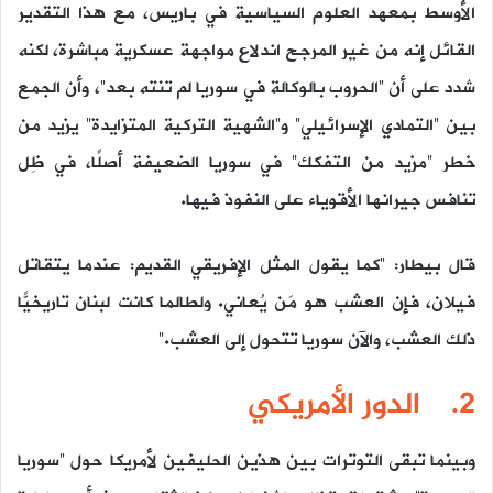
الأوسط بمعهد العلوم السياسية في باريس، مع هذا التقدير
القائل إنه من غير المرجح اندلاع مواجهة عسكرية مباشرة، لكنه
شدد على أن “الحروب بالوكالة في سوريا لم تنته بعد”، وأن الجمع
بين “التمادي الإسرائيلي” و”الشهية التركية المتزايدة” يزيد من
خطر “مزيد من التفكك” في سوريا الضعيفة أصلًا، في ظِل
تنافس جيرانها الأقوياء على النفوذ فيها.
قال بيطار: “كما يقول المثل الإفريقي القديم: عندما يتقاتل
فيلان، فإن العشب هو مَن يُعاني. ولطالما كانت لبنان تاريخيًّا
ذلك العشب، والآن سوريا تتحول إلى العشب.”
2. الدور الأمريكي
وبينما تبقى التوترات بين هذين الحليفين لأمريكا حول “سوريا