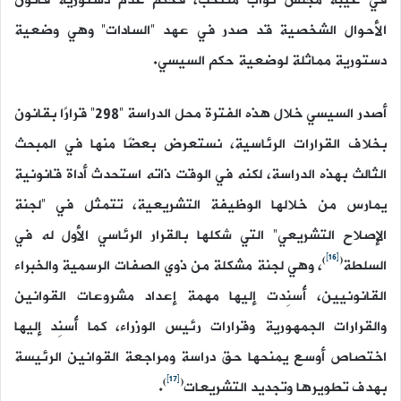
الأحوال الشخصية قد صدر في عهد “السادات” وهي وضعية
دستورية مماثلة لوضعية حكم السيسي.
أصدر السيسي خلال هذه الفترة محل الدراسة “298” قرارًا بقانون
بخلاف القرارات الرئاسية، نستعرض بعضًا منها في المبحث
الثالث بهذه الدراسة، لكنه في الوقت ذاته استحدث أداة قانونية
يمارس من خلالها الوظيفة التشريعية، تتمثل في “لجنة
الإصلاح التشريعي” التي شكلها بالقرار الرئاسي الأول له في
[16]
)
(
السلطة
، وهي لجنة مشكلة من ذوي الصفات الرسمية والخبراء
القانونيين، أُسنِدت إليها مهمة إعداد مشروعات القوانين
والقرارات الجمهورية وقرارات رئيس الوزراء، كما أُسنِد إليها
اختصاص أوسع يمنحها حق دراسة ومراجعة القوانين الرئيسة
[17]
)
(
بهدف تطويرها وتجديد التشريعات
.