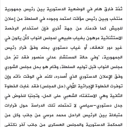
ثمَّة فارق هام في الوضعية الدستورية بين رئيس جمهورية
منتخب وبين رئيس مؤقت استمد وجوده في السلطة من إعلان
للجيش كما قدمنا، من جهة أخري فإن استخدام الرخصة
الاستثنائية مرهون بغياب طبيعي لمجلس النواب كأن يكون في
غير دور انعقاد، أو غياب دستوري بحله وفق قرار رئيس
الجمهورية، “وفي حالة المستشار عدلي منصور فقد تمَّ حل
مجلس النواب قبل توليه السلطة، وقام هو بحل مجلس الشوري
وفق الإعلان الدستوري الذي أصدره، لكنه في الوقت ذاته وإن
توفرت الخطوة الإجرائية الأولي (حل المجلس) فقد غابت الخطوة
الثانية وهي الاستفتاء الشعبي على الحل. وتجنبًا للخوض في
جدل دستوري-سياسي لا تحتمله تلك الدراسة حول قرارات
متبادلة بين الرئيس الراحل محمد مرسي من جانب وكل من
المحكمة الدستورية والمجلس العسكري من جانب آخر نكتفي