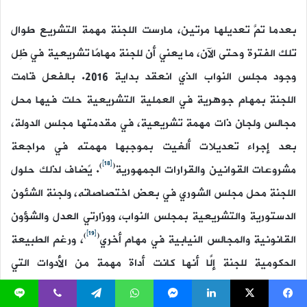
بعدما تمَّ تعديلها مرتين، مارست اللجنة مهمة التشريع طوال
تلك الفترة وحتى الآن، ما يعني أن للجنة مهامًا تشريعية في ظِل
وجود مجلس النواب الذي انعقد بداية 2016. بالفعل قامت
اللجنة بمهام جوهرية في العملية التشريعية حلت فيها محل
مجالس ولجان ذات مهمة تشريعية، في مقدمتها مجلس الدولة،
بعد إجراء تعديلات ألغيت بموجبها مهمته في مراجعة
[18]
)
(
مشروعات القوانين والقرارات الجمهورية
. يًضاف لذلك حلول
اللجنة محل مجلس الشوري في بعض اختصاصاته، ولجنة الشئون
الدستورية والتشريعية بمجلس النواب، ووزارتي العدل والشؤون
[19]
)
(
القانونية والمجالس النيابية في مهام أخري
، ورغم الطبيعة
الحكومية للجنة إلَّا أنها كانت أداة مهمة من الأدوات التي
استخدمها النظام في العملية التشريعية بشكل واسع.
يسبوك
‫X
لينكدإن
ماسنجر
واتساب
تيلقرام
ڤايبر
لاين