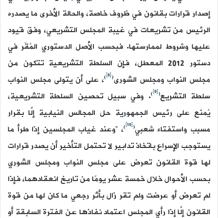
إصدار قرارات بقانون في ظروف خاصة، والحالة الأخرى ما يصدره
الرئيس من تشريعات في غيبة المجلس التشريعي، وفق قيود
عليها وشروط لممارستها. فبحسب الأصل الدستوري المُقَر في
دستور 2012 المعطل، فإن السلطة التشريعية تتكون من
[8]
)
(
مجلس النواب ومجلس الشورى
، على أن يتولى مجلس النواب
[9]
)
(
سلطة التشريع
. وفي سبيل تحصين السلطة التشريعية،
يُمنَع على رئيس الجمهورية حل المجالس النيابية إلَّا بقرار
[10]
)
(
مسبب واستفتاء شعبي
، “وعند غياب المجلسين إذا طرأ ما
يستوجب الإسراع باتخاذ تدابير لا تحتمل التأخير أن يصدر قرارات
لها قوة القانون تعرض على مجلس النواب ومجلس الشوري
بحسب الأحوال خلال خمسة عشر يومًا من تاريخ انعقادهما، فإذا
لم تعرض أو عرضت ولم تقر زال بأثر رجعي ما كان لها من قوة
القانون إلَّا إذا رأي المجلس اعتماد نفاذها عن الفترة السابقة أو