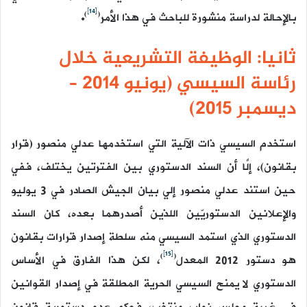
[14]
)
(
بالإحالة لدراسة منشورة للباحث في هذا الأمر
.
ثانيا: الوظيفة التشريعية خلال
رئاسة السيسي (يونيو 2014 –
ديسمبر 2015)
استخدم السيسي ذات الآلية التي استخدمها عدلي منصور (قرار
بقانون)، إلَّا أن السند الدستوري بين الفترتين يختلف، ففي
حين استند عدلي منصور إلي بيان الجيش الصادر في 3 يوليو
والإعلانين الدستوريّين اللذين أصدرهما بعده، كان السند
الدستوري الذي استمد السيسي منه سلطة إصدار قرارات بقانون
[15]
)
(
هو دستور 2012 المعدل
، لكن هذا الفارق في الأساس
الدستوري لا يمنح السيسي الحرية المطلقة في إصدار القوانين
في غيبة مجلس نواب منتخب، فحكم عدم دستورية قانون