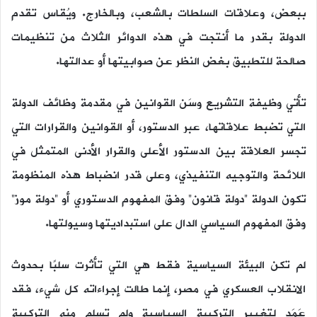
ببعض، وعلاقات السلطات بالشعب، وبالخارج. ويُقاس تقدم
الدولة بقدر ما أنتجت في هذه الدوائر الثلاث من تنظيمات
صالحة للتطبيق بغض النظر عن صوابيتها أو عدالتها.
تأتي وظيفة التشريع وسَن القوانين في مقدمة وظائف الدولة
التي تضبط علاقاتها، عبر الدستور، أو القوانين والقرارات التي
تجسر العلاقة بين الدستور الأعلى والقرار الأدنى المتمثل في
اللائحة والتوجيه التنفيذي، وعلى قدر انضباط هذه المنظومة
تكون الدولة “دولة قانون” وفق المفهوم الدستوري أو “دولة موز”
وفق المفهوم السياسي الدال على استبداديتها وسيولتها.
لم تكن البيئة السياسية فقط هي التي تأثرت سلبًا بحدوث
الانقلاب العسكري في مصر، إنما طالت إجراءاته كل شيء، فقد
عَمَد لتغيير التركيبة السياسية ولم تسلم منه التركيبة