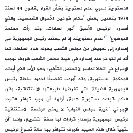
الدستورية دعوي عدم دستورية بشأن القرار بقانون 44 لسنة
1979 بتعديل بعض أحكام قوانين الأحوال الشخصية، والذي
أصدره الرئيس الأسبق أنور السادات، وقد رأت محكمة
[11]
)
(
الموضوع
عدم دستوريته إذ لم يستند رئيس الجمهورية في
إصداره إلى تفويض من مجلس الشعب يخوله هذه السلطة، كما
أنه لم تتوافر عند إصداره في غيبة مجلس الشعب ظروف توجب
الإسراع في اتخاذ تدابير لا تحتمل التأخير، وهو الأمر الذي أيدته
المحكمة الدستورية، وقد أوردت تفصيلًا لحدود سلطة رئيس
الجمهورية الضيقة التي تفرضها طبيعتها الاستثنائية. وقرر
الحكم قواعد دستورية هامة، أولها: أن مجرد توافر الشرط
الإجرائي “غيبة مجلس النواب” لا يمنح الرخصة الاستثنائية
لرئيس الجمهورية بإصدار قرارات لها صفة التشريع، وإنما “أن
تتهيأ خلال هذه الغيبة ظروف تتوافر بها حالة تسوغ لرئيس