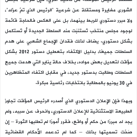
الشورى مغايرة ومستقلة عن شرعية “الرئيس الذي تمَّ عزله”،
ولا مبرر دستوري للربط بينهما، بل على العكس فالحاجة قائمة
لوجود مجلس منتخب تُستَنبَت منه السلطة الجديدة أو تُستكمل
بشكل دستوري. يضاف لذلك فقدان الإجماع الشعبي على هدم
السلطات جميعًا، بدليل الاكتفاء بتعطيل دستور 2012 بشكل
مؤقت لتعديل بعض مواده، بخلاف حالة يناير التي هدمت جميع
السلطات وطالبت بدستور جديد، في مقابل اكتفاء المتظاهرين
في 30 يونيو بالمطالبة بانتخابات رئاسية مبكرة.
وبهذا فإن الإعلان الدستوري الذي أصدره الرئيس المؤقت تجاوز
الطبيعة الاستثنائية للإعلان الدستوري، وانحرف عن سببه، ولم
يجد له مبررًا من حكم أو واقع، فقرر أمورًا لم تطلبها الثورة – إن
صَحَّت تسميتها بذلك – كما لم تدعمه الأحكام القضائية