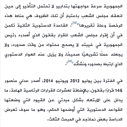
الجمهورية سرعة مواجهتها بتدابير لا تحتمل التأخير إلى حين
انعقاد مجلس الشعب باعتبار أن تلك الظروف هي مناط هذه
[12]
)
(
الرخصة وعلة تقريرها”
. القاعدة الدستورية الثانية تكمن
في أن إقرار مجلس الشعب للقرار بقانون الذي أصدره رئيس
الجمهورية في غيبته لا يصحح محتواه من وقت صدوره، ولا
يجعله عملًا تشريعيًّا صحيحًّا، ولا يزيل عنه العوار الدستوري
[13]
)
(
الذي ارتبط بصدوره ونشأته
.
في الفترة بين يوليو 2013 ويونيو 2014، أصدر عدلي منصور
146 قرارًا بقانون، بالإضافة لعشرات القرارات الرئاسية الهامة، ما
يدلل على الابتعاد بشكل مبدئي عن القيود التي وضعتها
القواعد الدستورية التي أوضحها الحكم، وهو ما سوف تعرض
الدراسة بعض نماذجه في المبحث الثالث.