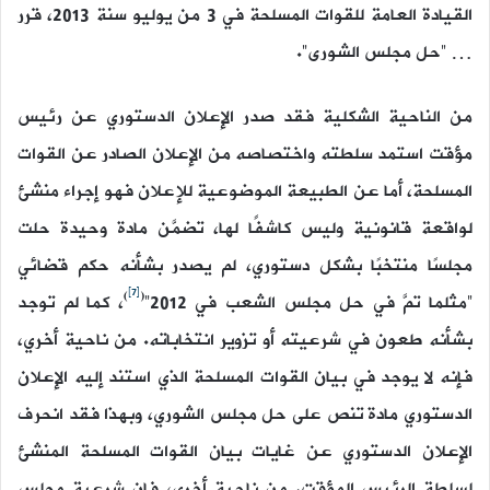
القيادة العامة للقوات المسلحة في 3 من يوليو سنة 2013، قرر
… “حل مجلس الشورى”.
من الناحية الشكلية فقد صدر الإعلان الدستوري عن رئيس
مؤقت استمد سلطته واختصاصه من الإعلان الصادر عن القوات
المسلحة، أما عن الطبيعة الموضوعية للإعلان فهو إجراء منشئ
لواقعة قانونية وليس كاشفًا لها، تضمَّن مادة وحيدة حلت
مجلسًا منتخبًا بشكل دستوري، لم يصدر بشأنه حكم قضائي
[7]
)
(
“مثلما تمَّ في حل مجلس الشعب في 2012”
، كما لم توجد
بشأنه طعون في شرعيته أو تزوير انتخاباته. من ناحية أخري،
فإنه لا يوجد في بيان القوات المسلحة الذي استند إليه الإعلان
الدستوري مادة تنص على حل مجلس الشوري، وبهذا فقد انحرف
الإعلان الدستوري عن غايات بيان القوات المسلحة المنشئ
لسلطة الرئيس المؤقت. من ناحية أخري، فإن شرعية مجلس