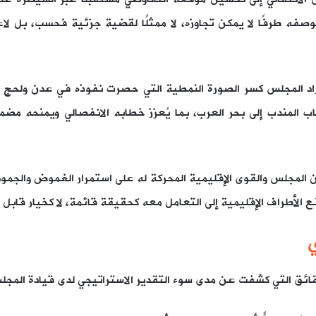
ه طرفًا لا يمكن تجاوزه، لا ممثلًا لقضية جزئية فحسب، بل لاعبً
اد المجلس كسر الصورة النمطية التي حصرت نفوذه في عدن ولحج 
ب المندب إلى بحر العرب، بما يُعزز خطابه الانفصالي ويمنحه مضمون
المجلس والقوى الإقليمية المحركة له على استمرار الغموض والجمود 
ع الأطراف الإقليمية إلى التعامل معه كحقيقة قائمة، لا كخيار قابل ل
ي
ائق التي كشفت عن مدى سوء التقدير الاستراتيجي لدى قيادة المجلس