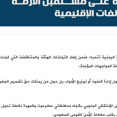
202م، لم تعد الأزمة اليمنية تتحرك ضمن إطار التوازنات الهشَّة والمتناقضة 
 المواجهات المؤجلة.
ول إدارة النفوذ أو توزيع الأدوار، بل حول مَن يمتلك حق تقسيم الجغ
لس الانتقالي الجنوبي باتجاه محافظتي حضرموت والمهرة نقطة تحول
بقلب معادلة الأمن القومي السعودي.