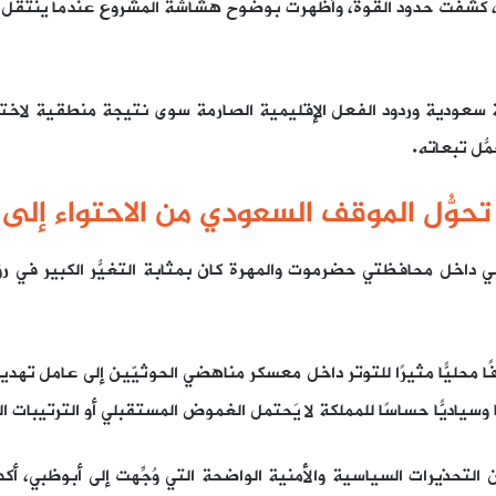
ا، كشفت حدود القوة، وأظهرت بوضوح هشاشة المشروع عندما ينتقل م
 سعودية وردود الفعل الإقليمية الصارمة سوى نتيجة منطقية لاختلا
ّل تبعاته.
: تحوُّل الموقف السعودي من الاحتواء إلى 
ي داخل محافظتي حضرموت والمهرة كان بمثابة التغيُّر الكبير في ر
 محليًّا مثيرًا للتوتر داخل معسكر مناهضي الحوثيّين إلى عامل تهدي
 وسياديًّا حساسًا للمملكة لا يَحتمل الغموض المستقبلي أو الترتيبات
لتحذيرات السياسية والأمنية الواضحة التي وُجِّهت إلى أبوظبي، أ