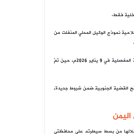
اخلية فقط.
صلاحية نموذج الوكيل المحلي المنفلت من
وقد تزامن ذلك مع تراجع الغطاء الإماراتي، وانكشاف القيادة الانفصالية ميدانيًّا وسياسيًّا، وصولًا إلى اللحظة المفصلية في 9 يناير 2026م، حين تمَّ
 فتح القضية الجنوبية ضمن شروط جديدة،
اليمن
 تمكن خلالها من بسط سيطرته على محافظتي