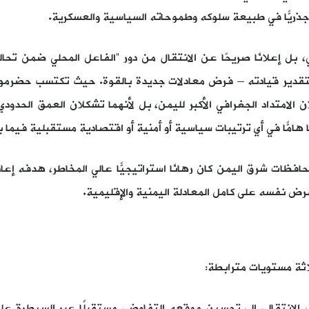
ذريًّا في طبيعة سلوكه وطموحاته السياسية والعسكرية.
بل إعلانًا صريحًا عن الانتقال من دور “الفاعل المحلي ضمن تحال
 لتقدير قيادته – فرض معادلات جديدة بالقوة. حيث تكتسب حضرموت
الامتداد الجغرافي الأكبر لليمن، بل لأنهما تشكلان العمق الحدودي
ّا هامًّا في أي ترتيبات سياسية أو أمنية أو اقتصادية مستقبلية فيما 
حافظات شرق اليمن كان رهانًا استراتيجيًّا عالي المخاطر، هدفه إع
 نفسه على كامل المعادلة اليمنية والإقليمية.
ثة مستويات مترابطة:
لانتقالي إلى تحسين موقعه التفاوضي مستقبلًا عبر السيطرة عل