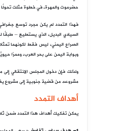
حضرموت والمهرة، في خطوة مثلت تحولًا ج
فهذا التمدد لم يكن مجرد توسع جغرافي، 
السيادي البديل، الذي يستطيع – طبقًا
الصراع اليمني، ليس فقط لكونهما تمثلان 
وبوابة اليمن على بحر العرب، وممرًا حيويً
ولذلك فإن دخول المجلس الانتقالي إلى م
مشروعه من قضية جنوبية إلى مشروع يفرض
أهداف التمدد
يمكن تفكيك أهداف هذا التمدد ضمن ثلا
1- هدف سياسي تفاوضي:
سعى المجلس ا