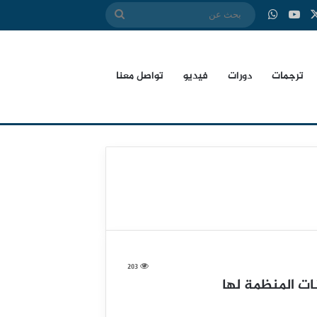
‫X
بوك
‫YouTube
واتساب
بحث
عن
ترجمات
دورات
فيديو
تواصل معنا
203
ات المنظمة لها