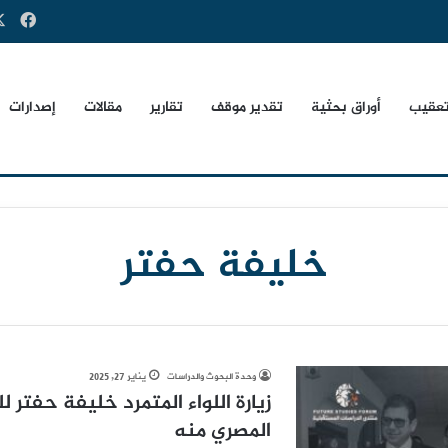
فيس
تعقيب
أوراق بحثية
تقدير موقف
تقارير
مقالات
إصدارات
خليفة حفتر
وحدة البحوث والدراسات
يناير 27, 2025
زيارة اللواء المتمرد خليفة حفتر
المصري منه