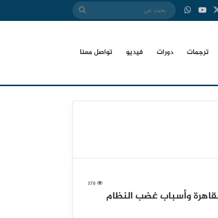
‫X
بوك
‫YouTube
واتساب
بحث
عن
ترجمات
دورات
فيديو
تواصل معنا
370
 للقاهرة وأسباب غضب النظام