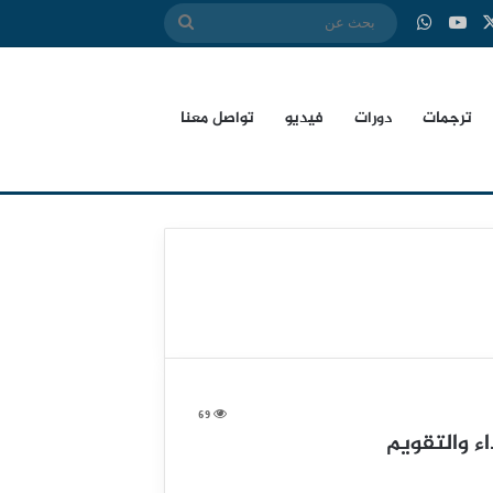
‫X
بوك
‫YouTube
واتساب
بحث
عن
ترجمات
دورات
فيديو
تواصل معنا
69