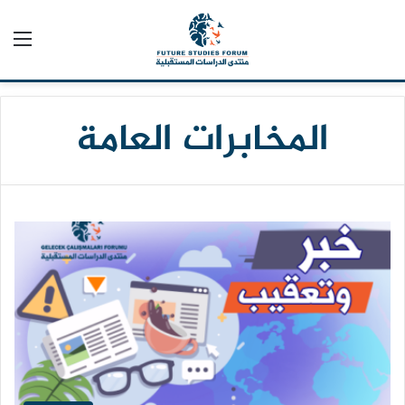
الق
المخابرات العامة