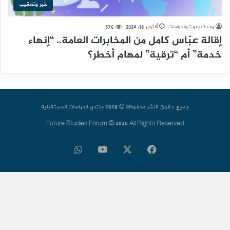
خبر وتعقيب
وحدة البحوث والدراسات
أكتوبر 18, 2024
576
إقالة عبّاس كامل من المخابرات العامة.. “إنهاء
خدمة” أم “ترقية” لمهام أخطر؟
جميع حقوق النشر محفوظة © 2026 منتدي الدراسات المستقبلية
Future Studies Forum © 2026 All Rights Reserved
فيسبوك
‫X
‫YouTube
واتساب