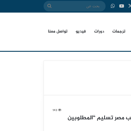
‫X
بوك
‫YouTube
واتساب
بحث
عن
ترجمات
دورات
فيديو
تواصل معنا
143
لب مصر تسليم “المطلوبين