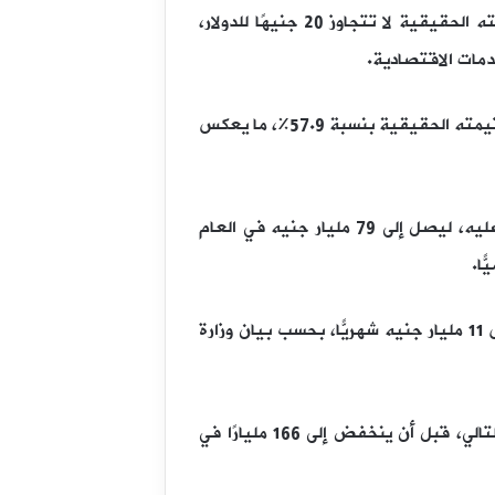
كما تحدّث التقرير عن احتمالية انخفاض جديد في قيمة الجنيه المصري، رغم تقديرات دولية تُظهِر أن قيمته الحقيقية لا تتجاوز 20 جنيهًا للدولار،
وفق مؤشر “بيج ماك” الصادر في يوليو 2025م، عن مجلة “إيكونوميست”، فإن الجنيه المصري مقوَّم بأقل من قيمته الحقيقية بنسبة 57.9%، ما يعكس
ومن المفارقات التي أشار إليها التقرير، أن الحكومة، رغم إعلانها إنهاء دعم الوقود، يُتوقَع أن تزيد إنفاقها عليه، ليصل إلى 79 مليار جنيه في العام
وتشير البيانات الرسمية إلى أن الحكومة تنفق حاليًّا نحو 366 مليون جنيه يوميًّا على دعم الوقود، أي ما يعادل 11 مليار جنيه شهريًّا، بحسب بيان وزارة
ويتوقّع الصندوق أن يبلغ دعم الطاقة 180 مليار جنيه في 2027/2028م، ويرتفع إلى 190 مليارًا في العام التالي، قبل أن ينخفض إلى 166 مليارًا في