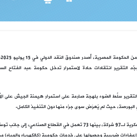
بع
 8 مليارات دولار. وجَّه التقرير انتقادات حادة لاستمرار تدخل حكومة عبد ا
 التقرير سلَّط الضوء بلهجة صارمة على استمرار هيمنة الجيش على ال
بورصة، حيث لم يُعرَض سوى جزء منها دون التنفيذ الكامل.
وكشف التقرير عن امتلاك المؤسسة العسكرية لـ97 شركة، بينها 73 تعمل في 
اءات ضريبية وحصولها على خدمات حكومية (كالكهرباء والمياه) مجان