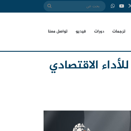
‫X
بوك
‫YouTube
واتساب
بحث
عن
ترجمات
دورات
فيديو
تواصل معنا
لأداء الاقتصادي