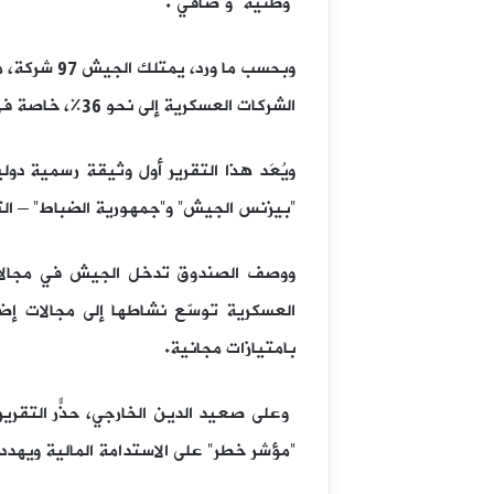
“وطنية” و”صافي”.
الشركات العسكرية إلى نحو 36%، خاصة في قطاعات مثل الرخام، الجرانيت، الأسمنت، والصلب.
ويُعَد هذا التقرير أول وثيقة رسمية د
“بيزنس الجيش” و”جمهورية الضباط” – الت
ووصف الصندوق تدخل الجيش في مجالات 
العسكرية توسّع نشاطها إلى مجالات إض
بامتيازات مجانية.
“مؤشر خطر” على الاستدامة المالية ويهدد