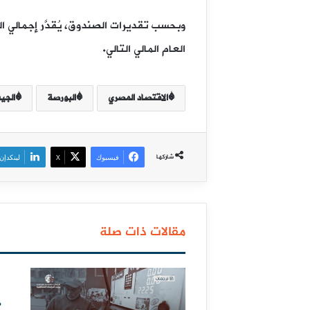
العام المالي التالي.
الاقتصاد المصري
البورصة
الج
شاركها
فيسبوك
‫X
لينكدإن
مقالات ذات صلة