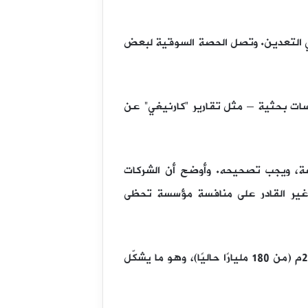
ورد، يمتلك الجيش 97 شركة، منها 73 في القطاع الصناعي، و15 في الخدمات، و9 في العقارات، و6 في التعدين. وتصل الحصة السوقية لبعض
سات بحثية – مثل تقارير “كارنيغي” عن
صة، ويجب تصحيحه. وأوضح أن الشركات
ص غير القادر على منافسة مؤسسة تحظى
وعلى صعيد الدين الخارجي، حذّر التقرير من تفاقمه، مشيرًا إلى أنه قد يصل إلى 202 مليار دولار بحلول 2030م (من 180 مليارًا حاليًا)، وهو ما يشكّل