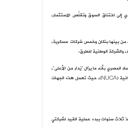
إلى اختناق السوق وتقلُّص الاستثمار،
لتقرير إلى أنه كان من المخطط أن تطرح الحكومة 11 شركة مملوكة للدولة في البورصة خلال عام 2025م، من بينها بنكان وخمس شركات عسكرية،
 والشركة الوطنية للطرق.
لمصري بأنه ما يزال “يُدار من الأعلى”،
مع تحكم مؤسسات سيادية لا تخضع للمساءلة، مثل الهيئة العامة للبترول (EGPC) وهيئة المجتمعات العمرانية (NUCA)، حيث تعمل هذه الجهات
 ثلاث سنوات ببدء عملية القيد لشركتي