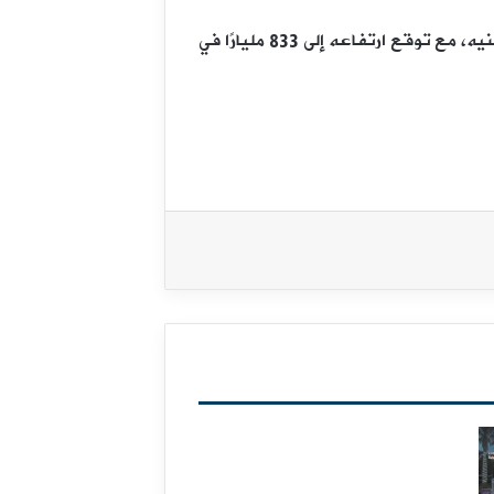
وبحسب تقديرات الصندوق، يُقدَّر إجمالي الدعم في مصر خلال العام المالي الجاري 2025/2026م بـ744 مليار جنيه، مع توقع ارتفاعه إلى 833 مليارًا في