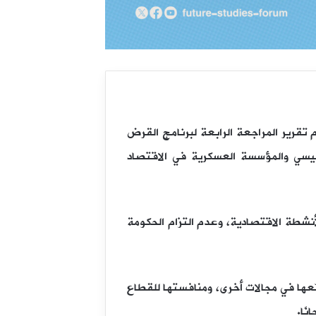
د تأجيل دام منذ مارس 2025م بطلب من الحكومة المصرية، أصدر صندوق النقد الدولي في 15 يوليو 2025م تقرير المراجعة الرابعة لبرنامج القرض
لفتاح السيسي والمؤسسة العسكرية في الاقتصاد
أنشطة الاقتصادية، وعدم التزام الحكومة
القطاع الصناعي، إلى جانب توسّعها في مجالات أخرى، ومنافستها للقطاع
ًا.