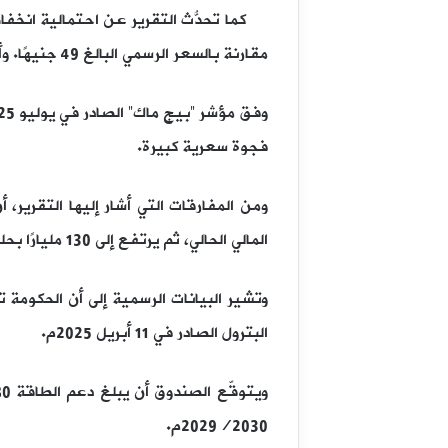
مقارنة بالسعر الرسمي البالغ 49 جنيهًا. وأوصى الصندوق بالإبقاء على سياسة “تحرير سعر الصرف” لمواجهة الصدمات الاقتصادية.
فجوة سعرية كبيرة.
المالي الحالي، ثم يرتفع إلى 130 مليارًا بحلول 2027/2028م، نتيجة انخفاض الجنيه وارتفاع أسعار الطاقة عالميًّا.
البترول الصادر في 11 أبريل 2025م.
2029/2030م.