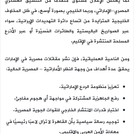
كما يعكس الإعلان مستوى متقدمًا من التنسيق العسكري
المصري–الإماراتي، وربما الخليجي بصورة أوسع، في ظل المخاوف
الخليجية المتزايدة من اتساع دائرة التهديدات الإيرانية، سواء
عبر الصواريخ الباليستية والطائرات المُسيَّرة أو عبر الأذرع
المسلحة المنتشرة في الإقليم.
ومن الناحية العملياتية، فإن نشر مقاتلات مصرية في الإمارات
يحقق عدة أهداف من وجهة النظر الأماراتية – المصرية الحالية:
تعزيز منظومة الردع الإماراتية.
رفع الجاهزية المشتركة في مواجهة أي هجوم مفاجئ.
اختبار قدرات الانتشار الخارجي للقوات الجوية المصرية.
توجيه رسالة سياسية بأن القاهرة لا تزال لاعبًا رئيسيًّا في
معادلة الأمن العربي والإقليمي.