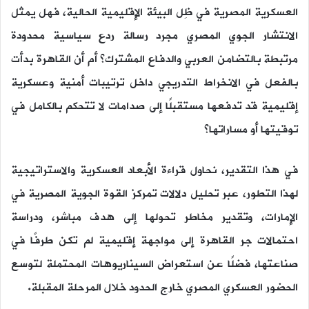
العسكرية المصرية في ظِل البيئة الإقليمية الحالية، فهل يمثل
الانتشار الجوي المصري مجرد رسالة ردع سياسية محدودة
مرتبطة بالتضامن العربي والدفاع المشترك؟ أم أن القاهرة بدأت
بالفعل في الانخراط التدريجي داخل ترتيبات أمنية وعسكرية
إقليمية قد تدفعها مستقبلًا إلى صدامات لا تتحكم بالكامل في
توقيتها أو مساراتها؟
في هذا التقدير، نحاول قراءة الأبعاد العسكرية والاستراتيجية
لهذا التطور، عبر تحليل دلالات تمركز القوة الجوية المصرية في
الإمارات، وتقدير مخاطر تحولها إلى هدف مباشر، ودراسة
احتمالات جر القاهرة إلى مواجهة إقليمية لم تكن طرفًا في
صناعتها، فضلًا عن استعراض السيناريوهات المحتملة لتوسع
الحضور العسكري المصري خارج الحدود خلال المرحلة المقبلة.