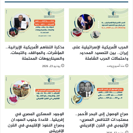
الحرب الأمريكية الإسرائيلية على
مذكرة التفاهم الأمريكية الإيرانية..
إيران.. بين التصعيد المحدود
المؤشرات، والمواقف، والتبعات،
واحتمالات الحرب الشاملة
والسيناريوهات المحتملة
منذ أسبوع واحد
يونيو 23, 2026
صراع الوصول إلى البحر الأحمر..
الوجود العسكري المصري في
مستجدات التنافس المصري–
إفريقيا.. قاعدة جنوب السودان
الإثيوبي في القرن الإفريقي
وصراع النفوذ الإقليمي في القرن
الإفريقي
يونيو 17, 2026