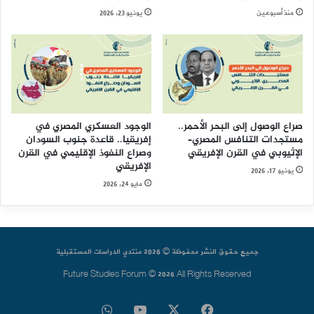
منذ أسبوعين
يونيو 23, 2026
صراع الوصول إلى البحر الأحمر..
الوجود العسكري المصري في
مستجدات التنافس المصري–
إفريقيا.. قاعدة جنوب السودان
الإثيوبي في القرن الإفريقي
وصراع النفوذ الإقليمي في القرن
الإفريقي
يونيو 17, 2026
مايو 24, 2026
جميع حقوق النشر محفوظة © 2026 منتدي الدراسات المستقبلية
Future Studies Forum © 2026 All Rights Reserved
فيسبوك
‫X
‫YouTube
واتساب