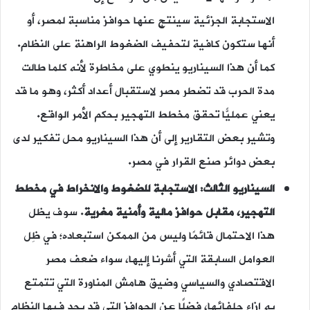
الاستجابة الجزئية سينتج عنها حوافز مناسبة لمصر، أو
أنها ستكون كافية لتحفيف الضغوط الراهنة على النظام.
كما أن هذا السيناريو ينطوي على مخاطرة لأنه كلما طالت
مدة الحرب قد تضطر مصر لاستقبال أعداد أكثر، وهو ما قد
يعني عمليًّا تحقق مخطط التهجير بحكم الأمر الواقع.
وتشير بعض التقارير إلى أن هذا السيناريو محل تفكير لدى
بعض دوائر صنع القرار في مصر.
السيناريو الثالث: الاستجابة للضغوط والانخراط في مخطط
التهجير، مقابل حوافز مالية وأمنية مغرية
. سوف يظل
هذا الاحتمال قائمًا وليس من الممكن استبعاده؛ في ظِل
العوامل السابقة التي أشرنا إليها، سواء ضعف مصر
الاقتصادي والسياسي وضيق هامش المناورة التي تتمتع
به إزاء حلفائها، فضلًا عن الحوافز التي قد يجد فيها النظام