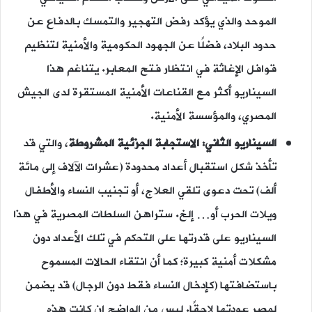
الموحد والذي يؤكد رفض التهجير والتمسك بالدفاع عن
حدود البلاد، فضلًا عن الجهود الحكومية والأمنية لتنظيم
قوافل الإغاثة في انتظار فتح المعابر. يتناغم هذا
السيناريو أكثر مع القناعات الأمنية المستقرة لدى الجيش
المصري، والمؤسسة الأمنية.
السيناريو الثاني: الاستجابة الجزئية المشروطة
، والتي قد
تأخذ شكل استقبال أعداد محدودة (عشرات الآلاف إلى مائة
ألف) تحت دعوى تلقي العلاج، أو تجنيب النساء والأطفال
ويلات الحرب أو… إلخ. ستراهن السلطات المصرية في هذا
السيناريو على قدرتها على التحكم في تلك الأعداد دون
مشكلات أمنية كبيرة؛ كما أن انتقاء الحالات المسموح
باستضافتها (كإدخال النساء فقط دون الرجال) قد يضمن
لمصر عودتها لاحقًا. ليس من الواضح إن كانت هذه