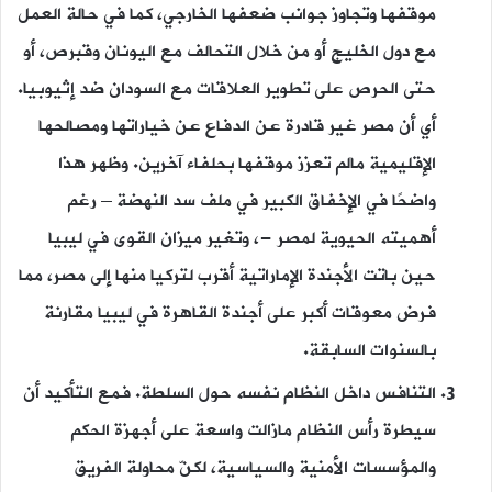
موقفها وتجاوز جوانب ضعفها الخارجي، كما في حالة العمل
مع دول الخليج أو من خلال التحالف مع اليونان وقبرص، أو
حتى الحرص على تطوير العلاقات مع السودان ضد إثيوبيا.
أي أن مصر غير قادرة عن الدفاع عن خياراتها ومصالحها
الإقليمية مالم تعزز موقفها بحلفاء آخرين. وظهر هذا
واضحًا في الإخفاق الكبير في ملف سد النهضة – رغم
أهميته الحيوية لمصر -، وتغير ميزان القوى في ليبيا
حين باتت الأجندة الإماراتية أقرب لتركيا منها إلى مصر، مما
فرض معوقات أكبر على أجندة القاهرة في ليبيا مقارنة
بالسنوات السابقة.
التنافس داخل النظام نفسه حول السلطة. فمع التأكيد أن
سيطرة رأس النظام مازالت واسعة على أجهزة الحكم
والمؤسسات الأمنية والسياسية، لكنّ محاولة الفريق