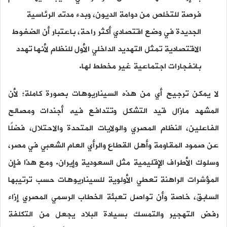
فرصة للتخلص من دوامة الديون، وبدء مدته الرئاسية
الجديدة في وضع اقتصادي أكثر راحة، باعتبار أن الضغوط
الاقتصادية تمثل التهديد الداخلي الأول للنظام لأنها تهدد
بانفجارات اجتماعية غير مخطط لها.
لا يمكن ترجيح أي من هذه السيناريوهات بصورة كاملة؛ لأن
المشهد مازال قيد التشكل وتتدافع فيه أجندات ومصالح
الفاعلين، النظام المصري والولايات المتحدة والاحتلال، فضلًا
عن صمود المقاومة وأهل القطاع والرأي العام الشعبي في مصر،
وسلوك الأطراف الإقليمية مثل السعودية وإيران. ومع هذا فإن
المؤشرات الراهنة تعطي الأولوية للسيناريوهات حسب ترتيبها
السابق، خاصة وأن تواصل تعبئة الخطاب الرسمي المصري إزاء
رفض التهجير والتمسك بسيادة البلاد يجعل من التكلفة