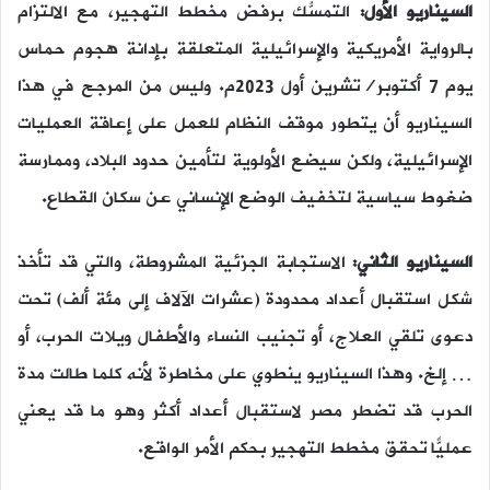
السيناريو الأول:
التمسُّك برفض مخطط التهجير، مع الالتزام
بالرواية الأمريكية والإسرائيلية المتعلقة بإدانة هجوم حماس
يوم 7 أكتوبر/تشرين أول 2023م. وليس من المرجح في هذا
السيناريو أن يتطور موقف النظام للعمل على إعاقة العمليات
الإسرائيلية، ولكن سيضع الأولوية لتأمين حدود البلاد، وممارسة
ضغوط سياسية لتخفيف الوضع الإنساني عن سكان القطاع.
السيناريو الثاني:
الاستجابة الجزئية المشروطة، والتي قد تأخذ
شكل استقبال أعداد محدودة (عشرات الآلاف إلى مئة ألف) تحت
دعوى تلقي العلاج، أو تجنيب النساء والأطفال ويلات الحرب، أو
… إلخ. وهذا السيناريو ينطوي على مخاطرة لأنه كلما طالت مدة
الحرب قد تضطر مصر لاستقبال أعداد أكثر وهو ما قد يعني
عمليًّا تحقق مخطط التهجير بحكم الأمر الواقع.