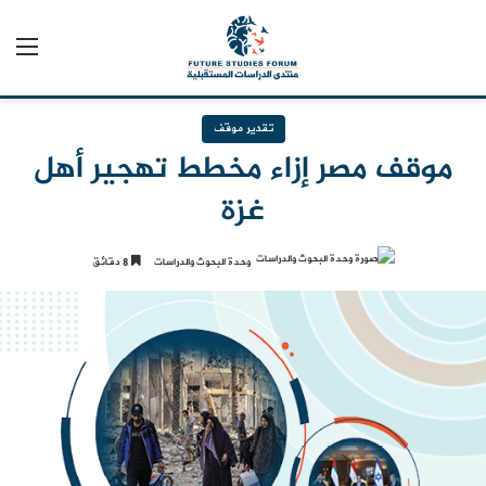
الق
تقدير موقف
موقف مصر إزاء مخطط تهجير أهل
غزة
وحدة البحوث والدراسات
8 دقائق