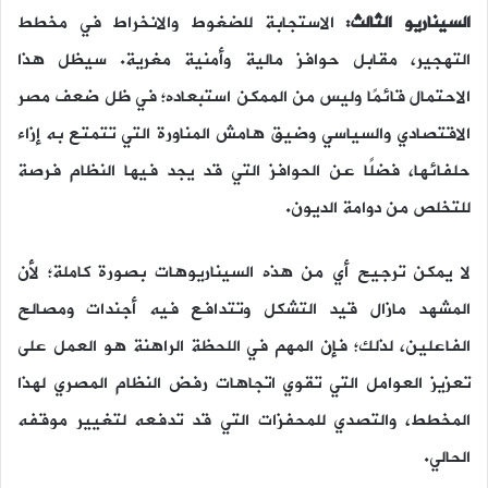
السيناريو الثالث:
الاستجابة للضغوط والانخراط في مخطط
التهجير، مقابل حوافز مالية وأمنية مغرية. سيظل هذا
الاحتمال قائمًا وليس من الممكن استبعاده؛ في ظل ضعف مصر
الاقتصادي والسياسي وضيق هامش المناورة التي تتمتع به إزاء
حلفائها، فضلًا عن الحوافز التي قد يجد فيها النظام فرصة
للتخلص من دوامة الديون.
لا يمكن ترجيح أي من هذه السيناريوهات بصورة كاملة؛ لأن
المشهد مازال قيد التشكل وتتدافع فيه أجندات ومصالح
الفاعلين، لذلك؛ فإن المهم في اللحظة الراهنة هو العمل على
تعزيز العوامل التي تقوي اتجاهات رفض النظام المصري لهذا
المخطط، والتصدي للمحفزات التي قد تدفعه لتغيير موقفه
الحالي.