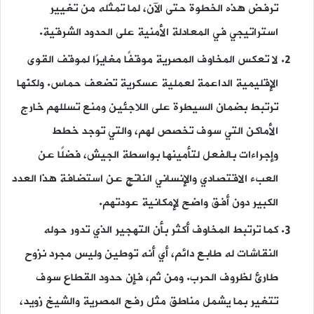
ترفض هذه الخطوة حتى الآن، لما تمثله من تغيير
استراتيجي في المعادلة الأمنية على الحدود الشرقية.
لا تعكس المخاوف المصرية موقفًا مغايرًا لموقف القوى
الإقليمية الداعمة لعملية عسكرية تضعف حماس. ولكنّها
ترتبط بضمان السيطرة على اللاجئين ومنع تسللهم خارج
الأماكن التي سوف تخصص لهم، والتي توجد خطط
وإجراءات بالفعل لتأمينها بواسطة الجيش، فضلًا عن
العبء الاقتصادي والإنساني الناتج عن استضافة هذا العدد
الكبير دون أفق واضح لإمكانية عودتهم.
كما ترتبط المخاوف أكثر بأن التهجير الذي تدور حوله
النقاشات له طابع دائم، أي أنه توطين وليس مجرد نزوح
طارئ لظروف الحرب. ومن ثم، فإن حدود القطاع سوف
تتغير بما يشمل مناطق مثل رفح المصرية والشيخ زويد،