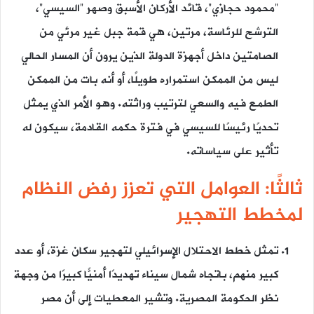
“محمود حجازي”، قائد الأركان الأسبق وصهر “السيسي”،
الترشح للرئاسة، مرتين، هي قمة جبل غير مرئي من
الصامتين داخل أجهزة الدولة الذين يرون أن المسار الحالي
ليس من الممكن استمراره طويلًا، أو أنه بات من الممكن
الطمع فيه والسعي لترتيب وراثته. وهو الأمر الذي يمثل
تحديًا رئيسًا للسيسي في فترة حكمه القادمة، سيكون له
تأثير على سياساته.
ثالثًا: العوامل التي تعزز رفض النظام
لمخطط التهجير
تمثل خطط الاحتلال الإسرائيلي لتهجير سكان غزة، أو عدد
كبير منهم، باتجاه شمال سيناء تهديدًا أمنيًّا كبيرًا من وجهة
نظر الحكومة المصرية. وتشير المعطيات إلى أن مصر