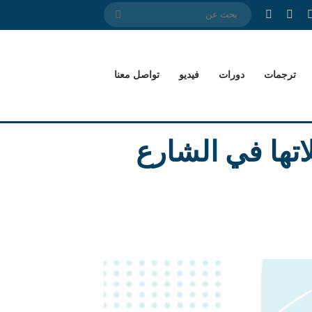
‫X
بوك
‫YouTube
واتساب
بحث
عن
ترجمات
دورات
فيديو
تواصل معنا
لاتها في الشارع