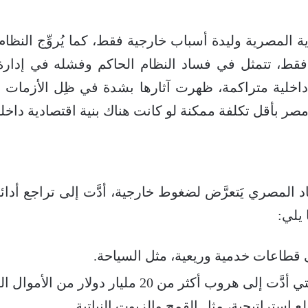
ية المصرية وليدة أسباب خارجية فقط، كما يُروِّج النظام 
 فقط، تتمثل في فساد النظام الحاكم وفشله في إدارة 
اخلية متراكمة، ظهرت آثارها بشدة في ظِل الأزمات ال
مصر بأقل تكلفة ممكنة لو كانت هناك بنية اقتصادية داخل
المصري يَتعرَّض لضغوط خارجية، أدَّت إلى تراجع أدائه
 يلي:
 قطاعات خدمية وريعية، مثل السياحة.
الحرب الروسية الأوكرانية، التي أدَّت إلى هروب أكثر من
 استراتيجية، مثل القمح والزيوت النباتية.