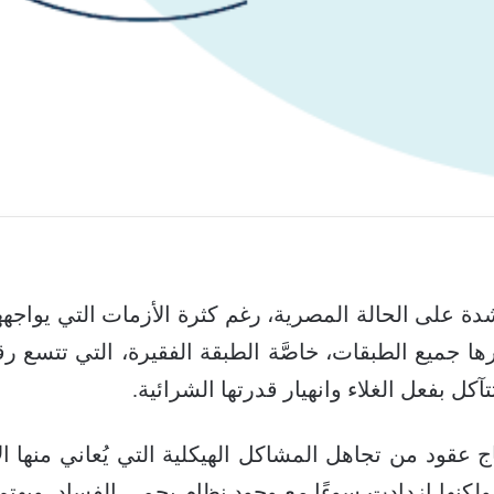
شدة على الحالة المصرية، رغم كثرة الأزمات التي يواجه
جميع الطبقات، خاصَّة الطبقة الفقيرة، التي تتسع رقعته
آكل بفعل الغلاء وانهيار قدرتها الشرائية.
تاج عقود من تجاهل المشاكل الهيكلية التي يُعاني منها 
ش على السلطة في 1952م، ولكنها ازدادت سوءًا مع وجود نظام يحمي الفساد